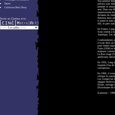
Son premier film
Panier
prévus) sont réa
pendant le tourna
Collection Betty Boop
avec Thea von Ha
impressionne les
dictateur du cin
flatteuse alors 
Sortir au Cinéma avec
il prend le train
elle, le parti nazi
En France, Lang 
Sous contrat à l
Amérique. Les an
Conformément aux
n’a pas droit au 
pour rendre impos
Furie (1936) et d
majeures comme 
La Rue rouge (19
américains témoi
En 1956, Lang re
inspirée d’un de 
conceptions.
En 1960, il tour
critique le consi
Luc Godard lui fa
regagne Hollywood
Eisner, ouvrage q
Dictionnaire du
(Larousse – 1986