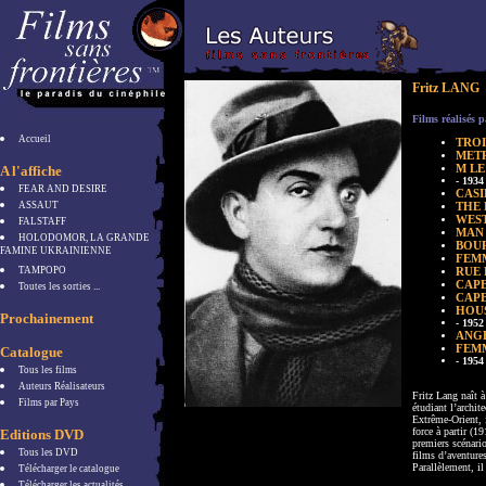
Fritz LANG
Films réalisés 
Accueil
TROI
MET
M LE
A l'affiche
- 1934
FEAR AND DESIRE
CASI
ASSAUT
THE 
WES
FALSTAFF
MAN
HOLODOMOR, LA GRANDE
BOUR
FAMINE UKRAINIENNE
FEMM
TAMPOPO
RUE 
CAPE
Toutes les sorties ...
CAPE
HOUS
Prochainement
- 1952
ANGE
FEMM
Catalogue
- 1954
Tous les films
Auteurs Réalisateurs
Fritz Lang naît à
Films par Pays
étudiant l’archit
Extrême-Orient, i
force à partir (19
Editions DVD
premiers scénario
Tous les DVD
films d’aventure
Parallèlement, il
Télécharger le catalogue
Télécharger les actualités