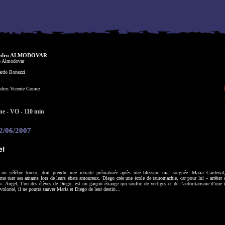
edro ALMODOVAR
o Almodovar
ardo Bonezzi
dres Vicente Gomez
ne - VO - 110 min
22/06/2007
un célèbre torero, doit prendre une retraite prématurée après une blessure mal soignée.
Maria Cardenal
me tuer ses amants lors de leurs ébats amoureux. Diego crée une école de tauromachie, car pour lui « arrêter d
 ». Angel, l’un des élèves de Diego, est un garçon étrange qui souffre de vertiges et de l’autoritarisme d’une
 volonté, il ne pourra sauver Maria et Diego de leur destin…