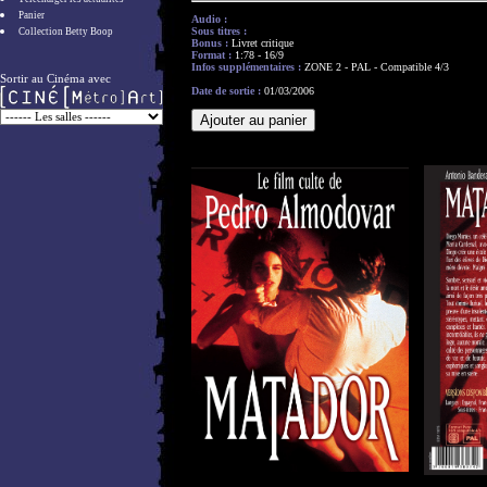
Panier
Audio :
Sous titres :
Collection Betty Boop
Bonus :
Livret critique
Format :
1:78 - 16/9
Infos supplémentaires :
ZONE 2 - PAL - Compatible 4/3
Sortir au Cinéma avec
Date de sortie :
01/03/2006