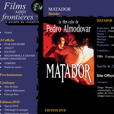
MATADOR
Matador
MATADOR
P
Réalisation :
Scénario :
Pedr
Accueil
Photos :
Musique :
Bern
Montage :
A l'affiche
Décors :
FEAR AND DESIRE
Production :
An
ASSAUT
Comédiens :
FALSTAFF
HOLODOMOR, LA GRANDE
1986 - Espag
FAMINE UKRAINIENNE
TAMPOPO
Sortie le 
Toutes les sorties ...
Prochainement
Catalogue
Synopsis :
Tous les films
Diego Montes, 
criminologie, ai
Auteurs Réalisateurs
arrêter de vivre
Films par Pays
Malgré toute sa
Editions DVD
Tous les DVD
Télécharger le catalogue
EDITION DVD
Télécharger les actualités