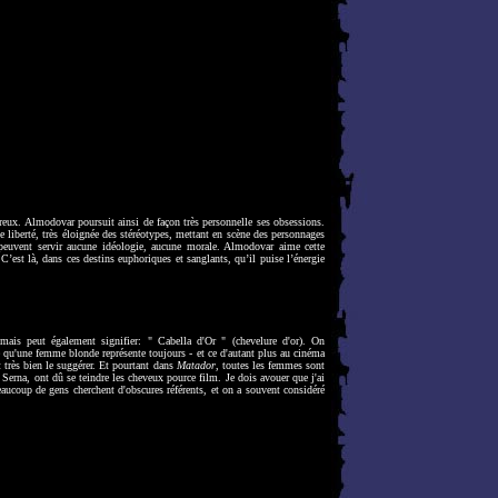
reux. Almodovar poursuit ainsi de façon très personnelle ses obsessions.
liberté, très éloignée des stéréotypes, mettant en scène des personnages
 peuvent servir aucune idéologie, aucune morale. Almodovar aime cette
 C’est là, dans ces destins euphoriques et sanglants, qu’il puise l’énergie
ais peut également signifier: " Cabella d'Or " (chevelure d'or). On
qu'une femme blonde représente toujours - et ce d'autant plus au cinéma
t très bien le suggérer. Et pourtant dans
Matador
, toutes les femmes sont
erna, ont dû se teindre les cheveux pource film. Je dois avouer que j'ai
eaucoup de gens cherchent d'obscures référents, et on a souvent considéré