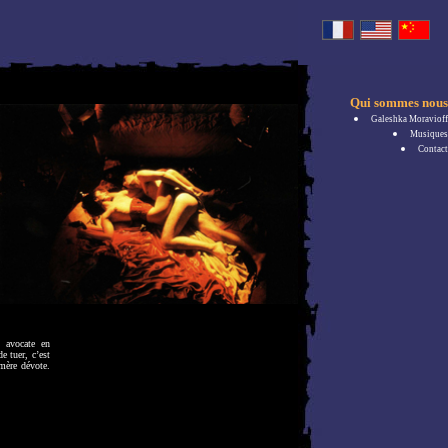
Qui sommes nous
Galeshka Moravioff
Musiques
Contact
, avocate en
e tuer, c’est
 mère dévote.