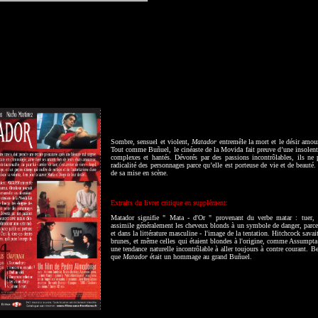
Sombre, sensuel et violent,
Matador
entremêle la mort et le désir amou
Tout comme Buñuel, le cinéaste de la Movida fait preuve d’une insolente 
complexes et hantés. Dévorés par des passions incontrôlables, ils ne
radicalité des personnages parce qu’elle est porteuse de vie et de beauté.
de sa mise en scène.
Extraits du livret critique en supplément:
Matador signifie " Mata - d'Or " provenant du verbe matar : tuer, m
assimile généralement les cheveux blonds à un symbole de danger, parce 
et dans la littérature masculine - l'image de la tentation. Hitchcock savai
brunes, et même celles qui étaient blondes à l'origine, comme Assumpta S
une tendance naturelle incontrôlable à aller toujours à contre courant. B
que
Matador
était un hommage au grand Buñuel.