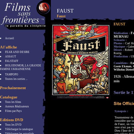
FAUST
Faust
FAUST
Fr
Réalisation :
MURNAU
Accueil
Scénario :
Photos :
Carl H
A l'affiche
Musique :
Gale
Décors :
Robert 
FEAR AND DESIRE
Rorrig
Production :
U
ASSAUT
FALSTAFF
Comédiens :
Emi
HOLODOMOR, LA GRANDE
Goste Ekman, 
FAMINE UKRAINIENNE
Wilhelm Dieterl
TAMPOPO
1926 - Allem
Toutes les sorties ...
min
Prochainement
Sortie le 
Catalogue
Tous les films
Auteurs Réalisateurs
Films par Pays
Synopsis :
Tourmenteur de 
Editions DVD
considère que la
de Faust, un vie
Tous les DVD
terre n'est pas
Télécharger le catalogue
Dieu l'âme de Fa
Télécharger les actualités
son village déci