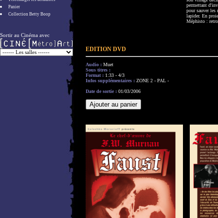
permettant d'inv
Panier
pour sauver les 
Collection Betty Boop
lapider. En proi
Méphisto : retr
Sortir au Cinéma avec
EDITION DVD
Audio :
Muet
Sous titres :
Format :
1:33 - 4/3
Infos supplémentaires :
ZONE 2 - PAL -
Date de sortie :
01/03/2006