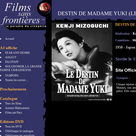
DESTIN DE MADAME YUKI (LE
DESTIN DE
K
Réalisation :
Accueil
Comédiens :
Mi
1950 - Japon
A l'affiche
FEAR AND DESIRE
ASSAUT
Sortie le 
FALSTAFF
HOLODOMOR, LA GRANDE
FAMINE UKRAINIENNE
TAMPOPO
Synopsis :
Toutes les sorties ...
Unique rejeton 
Masaya, son ami
Prochainement
pièce. Elle comm
Catalogue
Tous les films
Auteurs Réalisateurs
Films par Pays
Editions DVD
Tous les DVD
Télécharger le catalogue
Télécharger les actualités