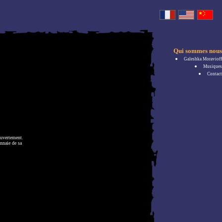
Qui sommes nous
Galeshka Moravioff
Musiques
Contact
ouvertement.
nnaie de sa