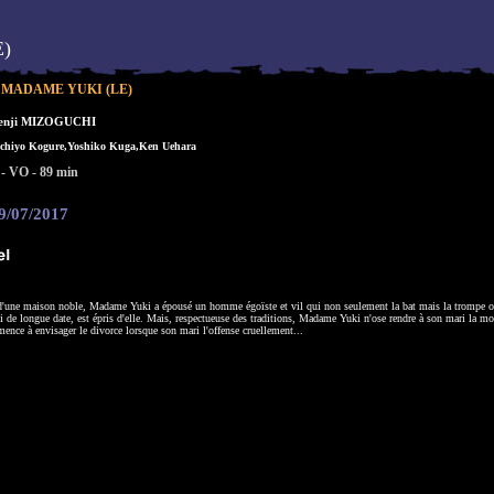
)
 MADAME YUKI (LE)
enji MIZOGUCHI
chiyo Kogure,Yoshiko Kuga,Ken Uehara
 - VO - 89 min
19/07/2017
d'une maison noble, Madame Yuki a épousé un homme égoïste et vil qui non seulement la bat mais la trompe 
 de longue date, est épris d'elle. Mais, respectueuse des traditions, Madame Yuki n'ose rendre à son mari la mo
ence à envisager le divorce lorsque son mari l'offense cruellement...