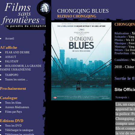
CHONGQING BLUES
RIZHAO CHONGQING
CHONGQIN
X
Réalisation :
Scénario :
Yang
Accueil
Photos :
Wu Di
Musique :
Pete
Montage :
Yang
A l'affiche
Décors :
Lu Don
FEAR AND DESIRE
Production :
Hs
ASSAUT
Comédiens :
Wa
FALSTAFF
HOLODOMOR, LA GRANDE
2010 - Chine
FAMINE UKRAINIENNE
TAMPOPO
Sortie le 
Toutes les sorties ...
Prochainement
Catalogue
Synopsis :
Tous les films
Lin, un capi
Auteurs Réalisateurs
apprend la m
Films par Pays
la police. P
Chongqing,
Editions DVD
compte une f
Tous les DVD
fils et
compr
Télécharger le catalogue
la vie de so
Télécharger les actualités