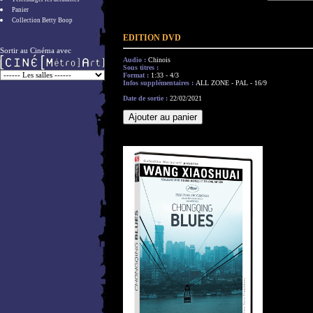
Panier
Collection Betty Boop
EDITION DVD
Sortir au Cinéma avec
Audio :
Chinois
Sous titres :
Format :
1:33 - 4/3
Infos supplémentaires :
ALL ZONE - PAL - 16/9
Date de sortie :
22/02/2021